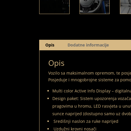
Opis
Dodatne informacije
Opis
Vozilo sa maksimalnom opremom, te posjed
Posjeduje i mnogobrojne sisteme za pomoć v
Multi color Active Info Display – digita
Design paket: Sistem upozorenja vozača,
pragovima u hromu, LED rasvjeta u unutra
sunce naprijed (dostupno samo uz dvoboj
Središnji naslon za ruke naprijed
Uzdužni krovni nosači