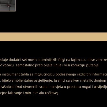
uje dodatni set novih aluminijskih felgi na kojima su nove zimsk
ozaču, samostalno prati bijele linije i vrši korekciju putanje.
lna instrument tabla sa mogučnošću podešavanja različitih informacij
 bijelo ambijentalno osvjetljenje, branici sa silver metallic donjo
šnjosti (kod otvorenih vrata i rasvjeta u prostoru nogu) i osvijetl
no lakiranje i min. 17″ alu točkove)