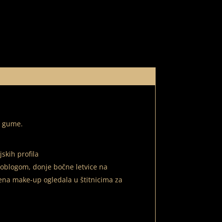
e gume.
skih profila
m oblogom, donje bočne letvice na
jena make-up ogledala u štitnicima za