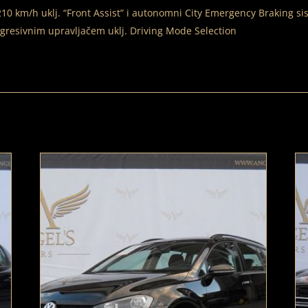
0 km/h uklj. “Front Assist” i autonomni City Emergency Braking si
gresivnim upravljačem uklj. Driving Mode Selection